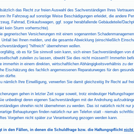
sätzlich das Recht zur freien Auswahl des Sachverständigen Ihres Vertrauen
enn Ihr Fahrzeug auf sonstige Weise Beschädigungen erleidet, die andere Pers
rzeug, Fahrrad, Einkaufswagen, ggf. sogar herabfallende Gebäudeteile/Dachp
kt kein Sturm vorherrschte).
die gegnerischen Versicherungen mit einem sogenannten Schadenmanagement,
Unfall bei Ihnen melden, und die gesamte Abwicklung (einschließlich Einsch
chverständigen) "hilfreich" übernehmen wollen.
orgfältig, ob es für Sie sinnvoll sein kann, sich einen Sachverständigen von 
sellschaft zuteilen zu lassen, obwohl Sie dies nicht müssen!!! Immerhin bef
 immerhin in einem direkten, wirtschaftlichen Abhängigkeitsverhältnis zu der
sche Eischätzung des fachlich angemessenen Reparaturweges für den gesun
in dürfte.
zu nämlich Ihre Einwilligung, verwerfen Sie damit gleichzeitig Ihr Recht auf f
cherungen gehen in letzter Zeit sogar soweit, trotz eindeutiger Haftungsfrag
Sie unbedingt deren eigenen Sachverständigen mit der Androhung aufzudräng
ständigen ohnehin nicht übernehmen zu werden. Das ist natürlich nicht nur j
erartige Behauptungen finden natürlich nur am Telefon statt -
niemals schriftlic
haftes Vorgehen nicht später zur Verantwortung gezogen werden kann.
t in den Fällen, in denen die Schuldfrage bzw. die Haftungspflicht
nicht