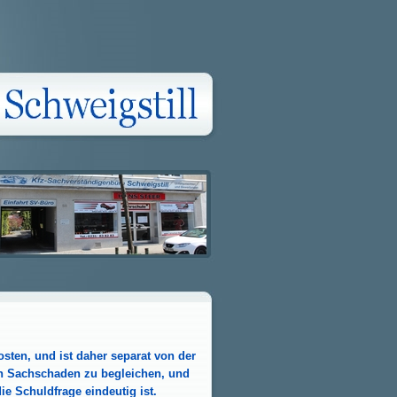
ten, und ist daher separat von der
en Sachschaden zu begleichen, und
e Schuldfrage eindeutig ist.