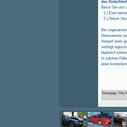
des Gutachterh
Bevor Sie uns a
1.) Eine namen
2.) Dieser Veru
Bei sogenannt
Grenzwertes von
Vorwurf einer 
verfolgt logisc
Natürlich könne
In solchen Fäll
einer kostenlos
Homepage
|
Was t