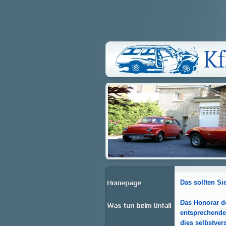
Das sollten Si
Das Honorar d
entsprechende
dies selbstver