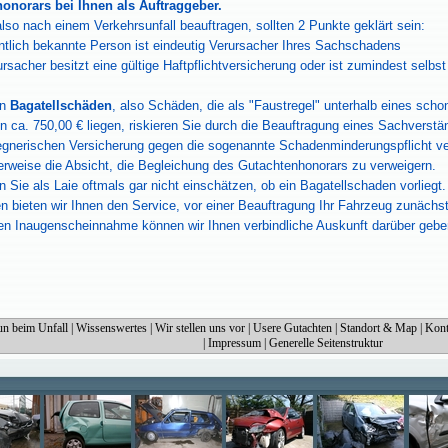
onorars bei Ihnen als Auftraggeber.
lso nach einem Verkehrsunfall beauftragen, sollten 2 Punkte geklärt sein:
tlich bekannte Person ist eindeutig Verursacher Ihres Sachschadens
rsacher besitzt eine gültige Haftpflichtversicherung oder ist zumindest selbst
en
Bagatellschäden
, also Schäden, die als "Faustregel" unterhalb eines sc
 ca. 750,00 € liegen, riskieren Sie durch die Beauftragung eines Sachverst
gegnerischen Versicherung gegen die sogenannte Schadenminderungspflicht ve
herweise die Absicht, die Begleichung des Gutachtenhonorars zu verweigern.
n Sie als Laie oftmals gar nicht einschätzen, ob ein Bagatellschaden vorlieg
en bieten wir Ihnen den Service, vor einer Beauftragung Ihr Fahrzeug zunächst
en Inaugenscheinnahme können wir Ihnen verbindliche Auskunft darüber geben,
un beim Unfall
|
Wissenswertes
|
Wir stellen uns vor
|
Usere Gutachten
|
Standort & Map
|
Kont
|
Impressum
|
Generelle Seitenstruktur