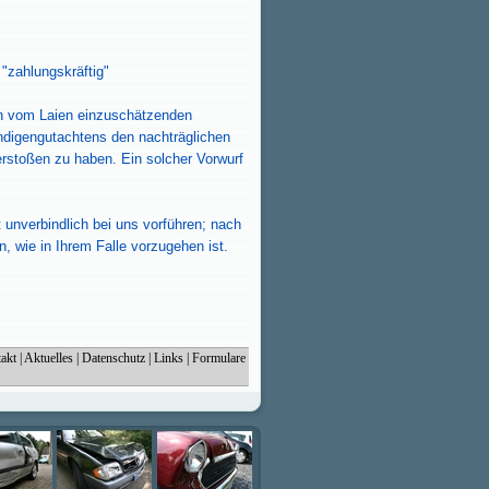
 "zahlungskräftig"
hon vom Laien einzuschätzenden
ändigengutachtens den nachträglichen
rstoßen zu haben. Ein solcher Vorwurf
t.
 unverbindlich bei uns vorführen; nach
 wie in Ihrem Falle vorzugehen ist.
akt
|
Aktuelles
|
Datenschutz
|
Links
|
Formulare