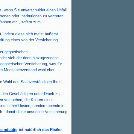
s, wenn Sie unverschuldet einen Unfall
onen oder Institutionen zu vertreten
fannen etc., sofern zum
 indem diese sich meist äußerst
altung eines von der Versicherung
der gegnerischen
indet sich der dann hinzugezogene
 gegnerischen Versicherung, was für
den Menschenverstand wohl eher
reie Wahl des Sachverständigen Ihres
en den Geschädigten unter Druck zu
en versuchen, die Kosten eines
uristischer Unsinn, sondern obendrein
h -
damit diese unseriöse Versicherung
 eindeutig
ist natürlich das Risiko